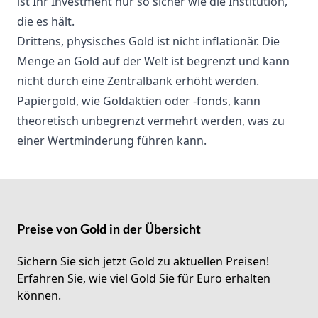
ist Ihr Investment nur so sicher wie die Institution,
die es hält.
Drittens, physisches Gold ist nicht inflationär. Die
Menge an Gold auf der Welt ist begrenzt und kann
nicht durch eine Zentralbank erhöht werden.
Papiergold, wie Goldaktien oder -fonds, kann
theoretisch unbegrenzt vermehrt werden, was zu
einer Wertminderung führen kann.
Preise von Gold in der Übersicht
Sichern Sie sich jetzt Gold zu aktuellen Preisen!
Erfahren Sie, wie viel Gold Sie für Euro erhalten
können.