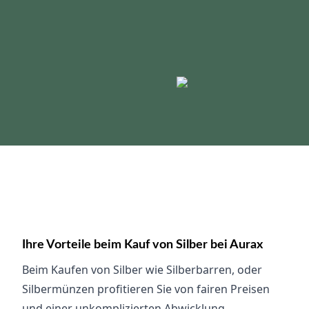
Edelmetall
Silber
Gewicht in g (von/bis)
Gängige Gewichte
1 g
2 g
5 g
10 g
20 g
25 g
1 Unze
50 g
100 g
250 g
500 g
1000 g
Ihre Vorteile beim Kauf von Silber bei Aurax
Beim Kaufen von Silber wie Silberbarren, oder
Kategorie
Silbermünzen profitieren Sie von fairen Preisen
und einer unkomplizierten Abwicklung.