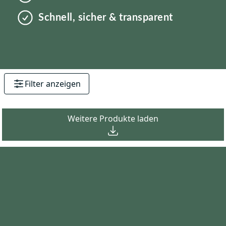
Schnell, sicher & transparent
Filter anzeigen
Absteigend
Aufsteigend
Weitere Produkte laden
Preis
Beste Preisverhältnis (g/€)
Preis in € (von/bis)